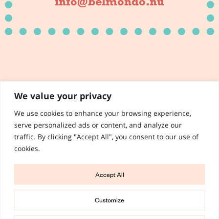
info@belmondo.nu
We value your privacy
We use cookies to enhance your browsing experience,
Privacy Policy
serve personalized ads or content, and analyze our
traffic. By clicking "Accept All", you consent to our use of
Terms & Condition
cookies.
Cookies Settings
Terms & Conditions of use
Accept All
Belmondo With ♥
Customize