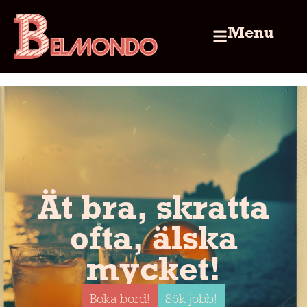
Menu
Ät bra, skratta
ofta, älska
mycket!
Boka bord!
Sök jobb!