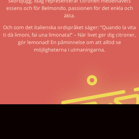
skörbjugg. Idag representerar citronen medelhavets
essens och för Belmondo, passionen för det enkla och
äkta.
Och som det italienska ordspråket säger: ”Quando la vita
ti dà limoni, fai una limonata!” – När livet ger dig citroner,
gör lemonad! En påminnelse om att alltid se
möjligheterna i utmaningarna.