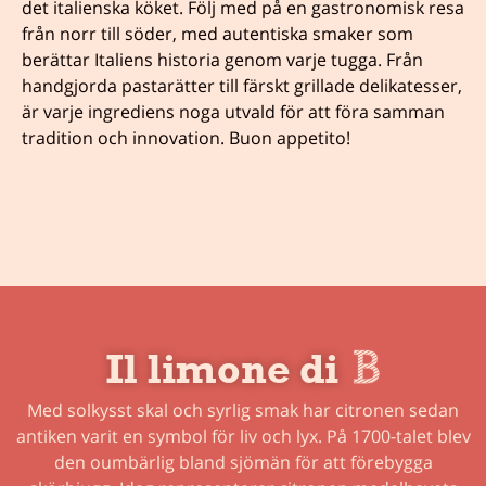
det italienska köket. Följ med på en gastronomisk resa
från norr till söder, med autentiska smaker som
berättar Italiens historia genom varje tugga. Från
handgjorda pastarätter till färskt grillade delikatesser,
är varje ingrediens noga utvald för att föra samman
tradition och innovation. Buon appetito!
Il limone di
Med solkysst skal och syrlig smak har citronen sedan
antiken varit en symbol för liv och lyx. På 1700-talet blev
den oumbärlig bland sjömän för att förebygga